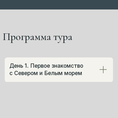
Программа тура
Мы встретим вас в аэропорту
Апатитов
или на
железнодорожном
вокзале Кандалакши
и сразу бережно
возьмём на себя всю дорогу, логистику и
ритм этого дня. Никуда не нужно спешить,
ничего не нужно продумывать заранее. Мы
выстраиваем начало путешествия так,
чтобы после дороги можно было спокойно
выдохнуть, переключиться и мягко войти в