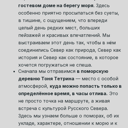
ногами среди камней можно найти
аметисты и флюориты. Когда-то это
месторождение разрабатывали поморы и
монахи, а сегодня оно сохранилось как
геологический памятник природы. Здесь
особенно остро чувствуется редкость
момента: море, простор, тишина и берег,
усыпанный минералами, который выглядит
почти нереально даже вживую.
По дороге нас будут ждать места, ради
которых хочется ехать на Север снова и
снова:
безлюдные бухты,
многокилометровый песчаный пляж,
побережье с отвесными берегами и
можжевельником, маяк, ягельные поля и
древние сосновые леса.
Мы будем
останавливаться в самых красивых точках,
чтобы не просто увидеть маршрут, а
прожить его в правильном темпе —
внимательно, спокойно и с ощущением