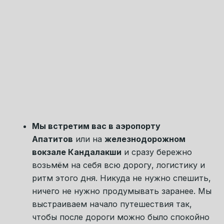
атмосферу Севера.
После прилёта мы поедем
на обед в
хороший ресторан
, чтобы выдохнуть,
восстановиться после дороги и
настроиться на путешествие.
А затем отправимся
на гору Крестовая
—
в одно из тех мест, где Север
раскрывается сразу и по-настоящему. Нас
ждёт красивая, лёгкая прогулка без
физической сложности, зато с большими
видами, редкими растениями, цветущей
тундрой и бескрайним побережьем Белого
моря, которое открывается сверху
особенно сильно и красиво. Мы будем идти
в комфортном темпе, останавливаться,
смотреть, слушать, замечать детали и
просто впитывать это состояние.
К вечеру мы поедем на
ужин в ресторан на
самом берегу моря
. Здесь особенно
хорошо чувствуется, ради чего стоит ехать