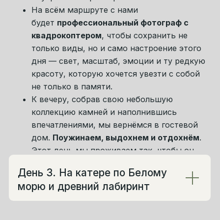
После завтрака мы отправимся к
водопадам.
Они невысокие, но очень
выразительные — с мощным потоком,
чистым воздухом и той природной
энергией, которая на Севере чувствуется
особенно остро. Мы прогуляемся по
сосновому лесу, послушаем шум воды,
вдохнём аромат хвои и увидим, как в этих
местах красота рождается не из масштаба,
а из силы, чистоты и абсолютной
естественности. По пути гид расскажет о
природе этого края, и прогулка станет не
просто красивой, а по-настоящему
наполненной.
После прогулки поедем
на обед в
панорамный ресторан на берегу моря.
Это
будет приятная пауза посреди дня — с
красивыми видами, хорошей кухней и тем
самым ощущением собранного,
продуманного путешествия, где