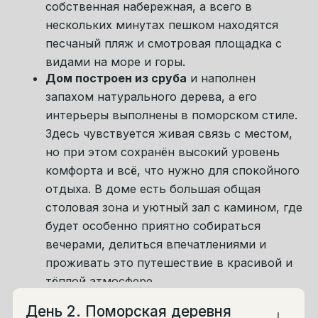
Утро начнём с неспешного
завтрака в
гостевом доме на берегу моря
. Здесь
особенно приятно просыпаться без суеты,
в тишине, с ощущением, что впереди
целый день редких мест, больших
пейзажей и красивых впечатлений. Мы
выстраиваем этот день так, чтобы в нём
соединились Север как природа, Север как
история и Север как состояние, в которое
хочется погружаться не спеша.
Сначала мы отправимся
в поморскую
деревню Тоня Тетрина
— место с особой