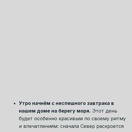
впечатления сменяют друг друга в
комфортном и естественном темпе.
Во второй половине дня нас ждёт
прогулка
на катере по Белому морю.
Мы выйдем в
море в поисках
белух, морских котиков и
нерп
, а затем высадимся
на острове у
древнего лабиринта
— одного из самых
старых и загадочных мест этого
побережья. Сюда можно попасть только с
моря или во время отлива, поэтому здесь
до сих пор ощущается редкая сохранность
и особая сила места. Белое море, остров,
ветер, камни, древний лабиринт и почти
полное отсутствие следов современной
суеты создают впечатление, которое
остаётся внутри надолго.
Вечером, перед ужином, у нас будет
возможность посетить
Кандалакшский
заповедник
, который находится всего в
нескольких минутах от нашего дома.