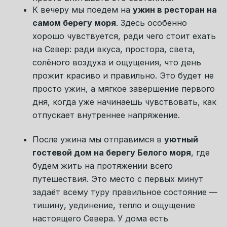
интерьеры выполнены в поморском стиле.
Здесь чувствуется живая связь с местом,
но при этом сохранён высокий уровень
комфорта и всё, что нужно для спокойного
отдыха. В доме есть большая общая
столовая зона и уютный зал с камином, где
будет особенно приятно собираться
вечерами, делиться впечатлениями и
проживать это путешествие в красивой и
тёплой атмосфере.
День 2. Поморская деревня
и Аметистовый берег