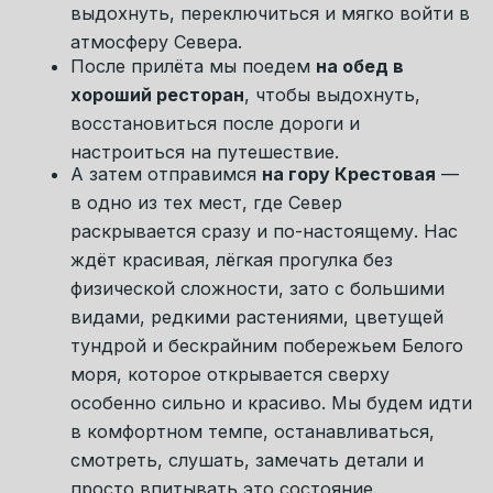
на Север: ради вкуса, простора, света,
солёного воздуха и ощущения, что день
прожит красиво и правильно. Это будет не
просто ужин, а мягкое завершение первого
дня, когда уже начинаешь чувствовать, как
отпускает внутреннее напряжение.
После ужина мы отправимся в
уютный
гостевой дом на берегу Белого моря
, где
будем жить на протяжении всего
путешествия. Это место с первых минут
задаёт всему туру правильное состояние —
тишину, уединение, тепло и ощущение
настоящего Севера. У дома есть
собственная набережная, а всего в
нескольких минутах пешком находятся
песчаный пляж и смотровая площадка с
видами на море и горы.
Дом построен из сруба
и наполнен
запахом натурального дерева, а его