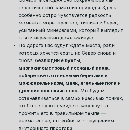
Утро начнём с неспешного завтрака в
нашем доме на берегу моря.
Этот день
будет особенно красивым по своему ритму
и впечатлениям: сначала Север раскроется
через силу воды и леса, затем через
простор Белого моря, а к вечеру — через
хрупкую, почти нетронутую заповедную
природу.