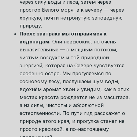
Возьмём бинокли и отправимся наблюдать
за
краснокнижными птицами
, а под
ногами будем замечать редкие полярные
растения, которые делают эту северную
природу ещё более ценной и тонкой. Это
будет красивое и очень спокойное
День 4. Спокойное завершение
завершение дня — через тишину, внимание
путешествия
к деталям и близость к живому,
настоящему Северу.