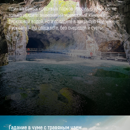
Один из самых красивых парков России. С нами вы не
только увидите знаменитый мраморный каньон с
бирюзовой водой, но и попадёте в закрытую Подземную
Рускеалу — по спецквоте, без очередей и суеты.
Гадание в чуме с травяным чаем