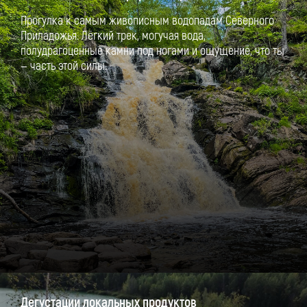
Прогулка к самым живописным водопадам Северного
Приладожья. Лёгкий трек, могучая вода,
полудрагоценные камни под ногами и ощущение, что ты
— часть этой силы.
Дегустации локальных продуктов